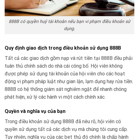
888B có quyền huỷ tài khoản nếu bạn vi phạm điều khoản sử
dụng.
Quy định giao dịch trong điều khoản sử dụng 888B
Tất cả các giao dịch gồm nạp và rút tiền tại 888B đều phải
tuân thủ chính sách do nhà cái công bố. Hội viên không
được phép sử dụng tài khoản của hội viên cho các hoạt
động vi phạm pháp luật như gian lận, lạm dụng hay rửa tiền.
888B có hệ thống giám sát nghiêm ngặt để nhanh chóng
phát hiện, xử lý các hành vi một cách chính xác.
Quyền và nghĩa vụ của bạn
Trong điều khoản sử dụng 888B đã nêu rõ, hội viên có
quyền sử dụng tất cả các dịch vụ mà chúng tôi cung cấp.
Tuy nhiên, nghĩa vụ của các bet thủ đó chính là chấp hành