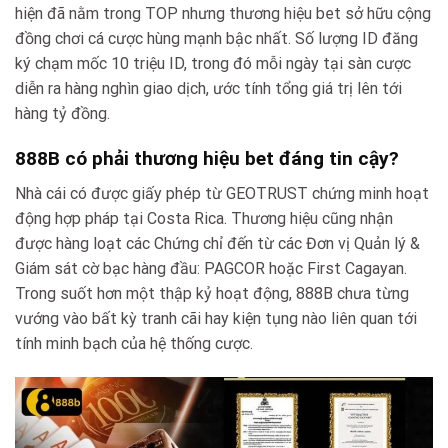
hiện đã nằm trong TOP nhưng thương hiệu bet sở hữu cộng
đồng chơi cá cược hùng mạnh bậc nhất. Số lượng ID đăng
ký chạm mốc 10 triệu ID, trong đó mỗi ngày tại sàn cược
diễn ra hàng nghìn giao dịch, ước tính tổng giá trị lên tới
hàng tỷ đồng.
888B có phải thương hiệu bet đáng tin cậy?
Nhà cái có được giấy phép từ GEOTRUST chứng minh hoạt
động hợp pháp tại Costa Rica. Thương hiệu cũng nhận
được hàng loạt các Chứng chỉ đến từ các Đơn vị Quản lý &
Giám sát cờ bạc hàng đầu: PAGCOR hoặc First Cagayan.
Trong suốt hơn một thập kỷ hoạt động, 888B chưa từng
vướng vào bất kỳ tranh cãi hay kiện tụng nào liên quan tới
tính minh bạch của hệ thống cược.