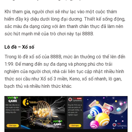
Khi tham gia, người chơi sẽ như lạc vào một cuộc thám
hiểm đầy kỳ diệu dưới lòng đại dương. Thiết kế sống động,
sắc màu đa dạng cùng với âm thanh chân thực đã làm nên
sức hút mạnh mẽ của trò chơi này tại 888B.
Lô đề – Xổ số
Trong lô đề xổ số của 888B, mức ăn thưởng có thể lên đến
1:99. Để mang đến sự đa dạng và phong phú cho trải
nghiệm của người chơi, nhà cái liên tục cập nhật nhiều hình
thức soi cầu như Xổ số 3 miền, Keno, xổ số nhanh, lô gan,
bạch thủ và nhiều hình thức khác.