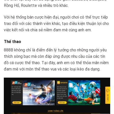
Rồng Hổ, Roulette và nhiều trò khác.
Với hệ thống bàn cược hiện đại, người chơi có thể trực tiếp
trao đổi với các thành viên khác, tạo điều kiện thuận lợi cho
việc kết nối và chia sẻ niềm đam mê cùng anh em.
Thể thao
888B không chỉ là điểm đến lý tưởng cho những người yêu
thích sòng bạc mà còn đáp ứng được nhu cầu của các tín
đồ cá cược thể thao. Tại đây, anh em có thể thỏa mãn niềm
đam mê với môn thể thao vua và các loại kèo đa dạng.