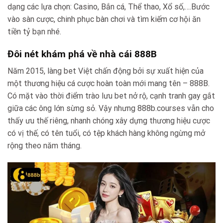
dạng các lựa chọn: Casino, Bắn cá, Thể thao, Xổ số,….Bước
vào sàn cược, chinh phục bàn chơi và tìm kiếm cơ hội ăn
tiền tỷ bạn nhé.
Đôi nét khám phá về nhà cái 888B
Năm 2015, làng bet Việt chấn động bởi sự xuất hiện của
một thương hiệu cá cược hoàn toàn mới mang tên – 888B.
Có mặt vào thời điểm trào lưu bet nở rộ, cạnh tranh gay gắt
giữa các ông lớn sừng sỏ. Vậy nhưng 888b.courses vẫn cho
thấy ưu thế riêng, nhanh chóng xây dựng thương hiệu cược
có vị thế, có tên tuổi, có tệp khách hàng không ngừng mở
rộng theo năm tháng.