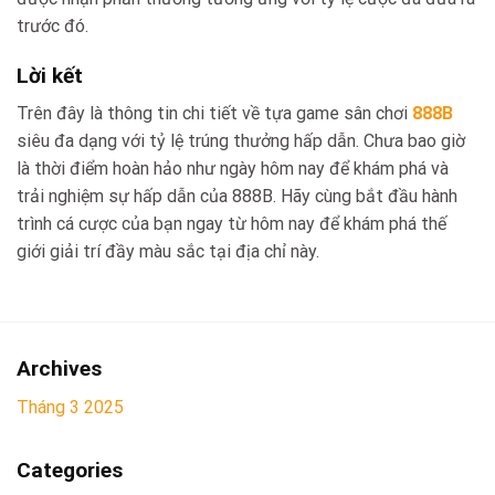
trước đó.
Lời kết
Trên đây là thông tin chi tiết về tựa game sân chơi
888B
siêu đa dạng với tỷ lệ trúng thưởng hấp dẫn. Chưa bao giờ
là thời điểm hoàn hảo như ngày hôm nay để khám phá và
trải nghiệm sự hấp dẫn của 888B. Hãy cùng bắt đầu hành
trình cá cược của bạn ngay từ hôm nay để khám phá thế
giới giải trí đầy màu sắc tại địa chỉ này.
Archives
Tháng 3 2025
Categories